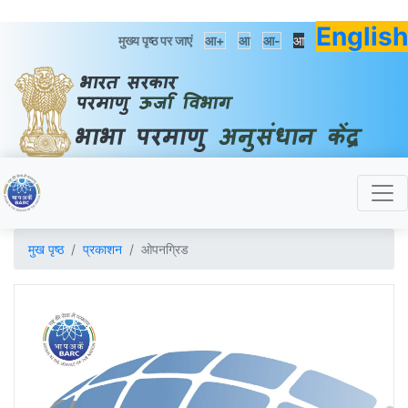
English
मुख्य पृष्ठ पर जाएं
आ+
आ
आ-
आ
मुख पृष्ठ
प्रकाशन
ओपनग्रिड