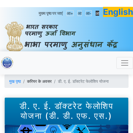
English
मुख्य पृष्ठ पर जाएं
आ+
आ
आ-
आ
मुख पृष्ठ
करियर के अवसर
डी. ए. ई. डॉक्टरेट फेलोशिप योजना
डी. ए. ई. डॉक्टरेट फेलोशिप
योजना (डी. डी. एफ. एस.)