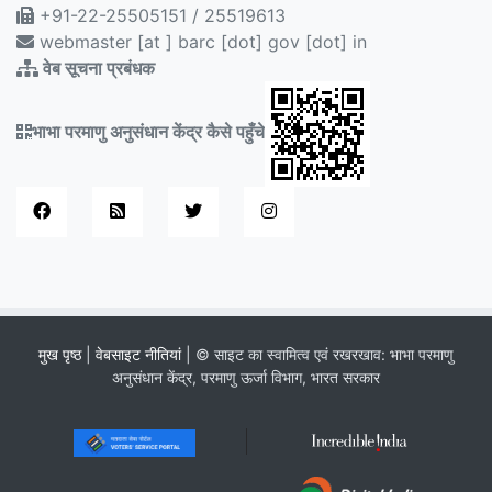
+91-22-25505151 / 25519613
webmaster [at ] barc [dot] gov [dot] in
वेब सूचना प्रबंधक
भाभा परमाणु अनुसंधान केंद्र कैसे पहुँचे
मुख पृष्ठ
|
वेबसाइट नीतियां
| © साइट का स्वामित्व एवं रखरखाव: भाभा परमाणु
अनुसंधान केंद्र, परमाणु ऊर्जा विभाग, भारत सरकार