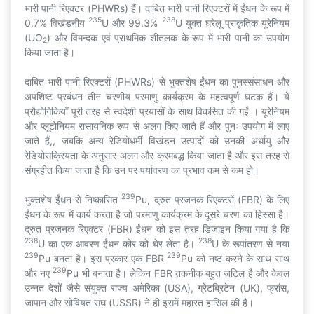
भारी पानी रिएक्टर (PHWRs) हैं। दाबित भारी पानी रिएक्टरों में ईंधन के रूप में
235
238
0.7% विखंडनीय
U और 99.3%
U युक्त घरेलू प्राकृतिक यूरेनियम
(UO
) और विमन्दक एवं प्राथमिक शीतलक के रूप में भारी पानी का उपयोग
2
किया जाता है।
दाबित भारी पानी रिएक्टरों (PHWRs) से भुक्तशेष ईंधन का पुनस्संसाधन और
अपशिष्ट प्रबंधन तीन चरणीय परमाणु कार्यक्रम के महत्वपूर्ण घटक हैं। ये
प्रौद्योगिकियाँ पूरी तरह से स्वदेशी प्रयासों के साथ विकसित की गईं । यूरेनियम
और प्लूटोनियम रासायनिक रूप से अलग किए जाते हैं और पुनः उपयोग में लाए
जाते हैं,, जबकि अन्य रेडियोधर्मी विखंडन उत्पादों को उनकी अर्धायु और
रेडियोसक्रियता के अनुसार अलग और क्रमबद्ध किया जाता है और इस तरह से
संग्रहीत किया जाता है कि उन पर पर्यावरण का प्रभाव कम से कम हो।
239
भुक्तशेष ईंधन से निष्कासित
Pu, द्रुत प्रजनक रिएक्टरों (FBR) के लिए
ईंधन के रूप में कार्य करता है जो परमाणु कार्यक्रम के दूसरे चरण का हिस्सा है।
द्रुत प्रजनक रिएक्टर (FBR) ईंधन को इस तरह डिज़ाइन किया गया है कि
238
238
U का एक आवरण ईंधन कोर को घेर लेता है।
U के रूपांतरण से नया
239
239
Pu बनता है। इस प्रकार एक FBR
Pu को नष्ट करने के साथ साथ
239
और नए
Pu भी बनाता है। लेकिन FBR तकनीक बहुत जटिल है और केवल
उन्नत देशों जैसे संयुक्त राज्य अमेरिका (USA), ग्रेटब्रिटेन (UK), फ्रांस,
जापान और सोवियत संघ (USSR) ने ही इसमें महारत हासिल की है।