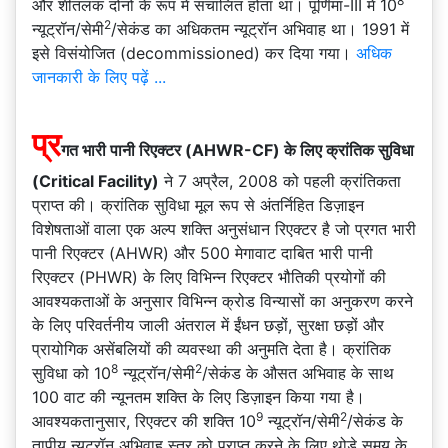
8
और शीतलक दोनों के रूप में संचालित होता था। पूर्णिमा-III में 10
2
न्यूट्रॉन/सेमी
/सेकंड का अधिकतम न्यूट्रॉन अभिवाह था। 1991 में
इसे विसंयोजित (decommissioned) कर दिया गया।
अधिक
जानकारी के लिए पढ़ें ...
प्र
गत भारी पानी रिएक्टर (AHWR-CF) के लिए क्रांतिक सुविधा
(Critical Facility)
ने 7 अप्रैल, 2008 को पहली क्रांतिकता
प्राप्त की। क्रांतिक सुविधा मूल रूप से अंतर्निहित डिज़ाइन
विशेषताओं वाला एक अल्प शक्ति अनुसंधान रिएक्टर है जो प्रगत भारी
पानी रिएक्टर (AHWR) और 500 मेगावाट दाबित भारी पानी
रिएक्टर (PHWR) के लिए विभिन्न रिएक्टर भौतिकी प्रयोगों की
आवश्यकताओं के अनुसार विभिन्न क्रोड विन्यासों का अनुकरण करने
के लिए परिवर्तनीय जाली अंतराल में ईंधन छड़ों, सुरक्षा छड़ों और
प्रायोगिक असेंबलियों की व्यवस्था की अनुमति देता है। क्रांतिक
8
2
सुविधा को 10
न्यूट्रॉन/सेमी
/सेकंड के औसत अभिवाह के साथ
100 वाट की न्यूनतम शक्ति के लिए डिज़ाइन किया गया है।
9
2
आवश्यकतानुसार, रिएक्टर की शक्ति 10
न्यूट्रॉन/सेमी
/सेकंड के
तापीय न्यूट्रॉन अभिवाह स्तर को प्राप्त करने के लिए थोड़े समय के