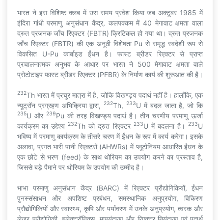
भारत ने इस विशिष्ट क्लब में उस समय प्रवेश किया जब अक्टूबर 1985 में
इंदिरा गांधी परमाणु अनुसंधान केंद्र, कलपक्कम में 40 मेगावाट क्षमता वाला
द्रुत प्रजनक जाँच रिएक्टर (FBTR) क्रिटिकल हो गया था। द्रुत प्रजनक
जाँच रिएक्टर (FBTR) की एक अनूठी विशेषता Pu से समृद्ध स्वदेशी रूप से
विकसित U-Pu कार्बाइड ईंधन है। फास्ट ब्रीडर रिएक्टर से प्राप्त
प्रचालनात्मक अनुभव के आधार पर भारत ने 500 मेगावाट क्षमता वाले
प्रोटोटाइप फास्ट ब्रीडर रिएक्टर (PFBR) के निर्माण कार्य की शुरूआत की है।
232
Th भारत में प्रचुर मात्रा में है, जोकि विखण्ड्य पदार्थ नहीं है। हालाँकि, एक
232
233
न्यूट्रॉन प्रग्रहण अभिक्रिया द्वारा,
Th,
U में बदल जाता है, जो कि
235
239
U और
Pu की तरह विखण्ड्य पदार्थ है। तीन चरणीय परमाणु ऊर्जा
232
233
233
कार्यक्रम का उद्देश्य
Th को द्रुत रिएक्टर
U में बदलना है।
U
भविष्य में परमाणु कार्यक्रम के तीसरे चरण में ईंधन के रूप में कार्य करेगा। इसके
अलावा, प्रगत भारी पानी रिएक्टरों (AHWRs) में प्लूटोनियम आधारित ईंधन के
एक छोटे से भरण (feed) के साथ थोरियम का उपयोग करने का प्रस्ताव है,
जिससे बड़े पैमाने पर थोरियम के उपयोग की उम्मीद है।
भाभा परमाणु अनुसंधान केंद्र (BARC) में रिएक्टर प्रौद्योगिकियों, ईंधन
पुनस्संसाधन और अपशिष्ट प्रबंधन, समस्थानिक अनुप्रयोग, विकिरण
प्रौद्योगिकियों और स्वास्थ्य, कृषि और पर्यावरण में उनके अनुप्रयोग, त्वरक और
लेजर प्रौद्योगिकी, इलेक्ट्रॉनिक्स, मापयंत्रण और रिएक्टर नियंत्रण एवं पदार्थ