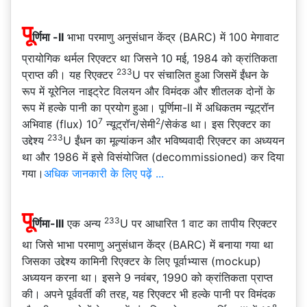
पू
र्णिमा -II
भाभा परमाणु अनुसंधान केंद्र (BARC) में 100 मेगावाट
प्रायोगिक थर्मल रिएक्टर था जिसने 10 मई, 1984 को क्रांतिकता
233
प्राप्त की। यह रिएक्टर
U पर संचालित हुआ जिसमें ईंधन के
रूप में यूरेनिल नाइट्रेट विलयन और विमंदक और शीतलक दोनों के
रूप में हल्के पानी का प्रयोग हुआ। पूर्णिमा-II में अधिकतम न्यूट्रॉन
7
2
अभिवाह (flux) 10
न्यूट्रॉन/सेमी
/सेकंड था। इस रिएक्टर का
233
उद्देश्य
U ईंधन का मूल्यांकन और भविष्यवादी रिएक्टर का अध्ययन
था और 1986 में इसे विसंयोजित (decommissioned) कर दिया
गया।
अधिक जानकारी के लिए पढ़ें ...
पू
233
र्णिमा-III
एक अन्य
U पर आधारित 1 वाट का तापीय रिएक्टर
था जिसे भाभा परमाणु अनुसंधान केंद्र (BARC) में बनाया गया था
जिसका उद्देश्य कामिनी रिएक्टर के लिए पूर्वाभ्यास (mockup)
अध्ययन करना था। इसने 9 नवंबर, 1990 को क्रांतिकता प्राप्त
की। अपने पूर्ववर्ती की तरह, यह रिएक्टर भी हल्के पानी पर विमंदक