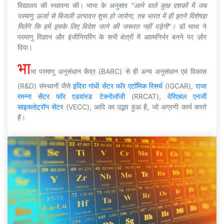
विद्यालय की स्थापना की। भाभा के अनुसार
"आने वाले कुछ दशकों में जब
परमाणु ऊर्जा से बिजली उत्पादन शुरू हो जायेगा, तब भारत में ही इतने विशेषज्ञ
मिलेंगे कि हमें इसके लिए विदेश जाने की जरूरत नहीं पड़ेगी"।
डॉ भाभा ने
परमाणु विज्ञान और इंजीनियरिंग के सभी क्षेत्रों में आत्मनिर्भर बनने पर ज़ोर
दिया।
भा
भा परमाणु अनुसंधान केंद्र (BARC) से ही अन्य अनुसंधान एवं विकास
(R&D) संस्थानों जैसे
इंदिरा गांधी सेंटर फॉर एटॉमिक रिसर्च
(IGCAR),
राजा
रमन्ना सेंटर फॉर एडवांस्ड टेक्नोलॉजी
(RRCAT),
वेरिएबल एनर्जी
साइक्लोट्रॉन सेंटर
(VECC), आदि का उद्भव हुआ है, जो अग्रणी कार्य करते
हैं।